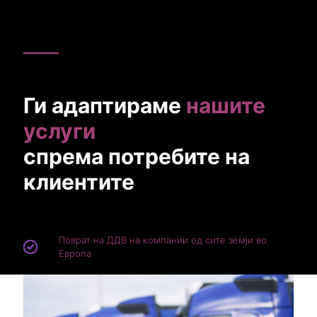
Ги адаптираме
нашите
услуги
спрема потребите на
клиентите
Поврат на ДДВ на компании од сите земји во
Европа