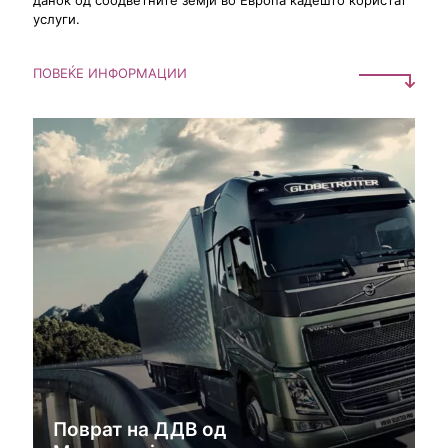
данок од соодветните земји во Европа кадешто користат
услуги.
ПОВЕЌЕ ИНФОРМАЦИИ
Поврат на ДДВ од