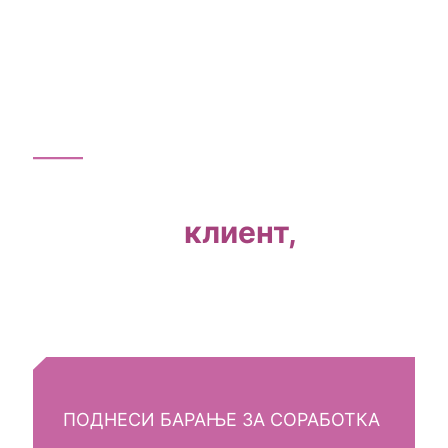
Биди наш
клиент,
искористи ги нашите
услуги
ПОДНЕСИ БАРАЊЕ ЗА СОРАБОТКА